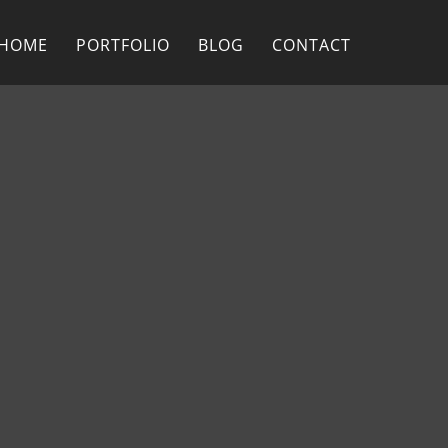
HOME
PORTFOLIO
BLOG
CONTACT