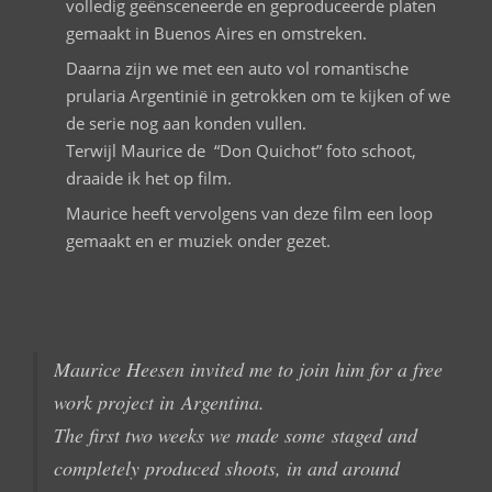
volledig geënsceneerde en geproduceerde platen
gemaakt in Buenos Aires en omstreken.
Daarna zijn we met een auto vol romantische
prularia Argentinië in getrokken om te kijken of we
de serie nog aan konden vullen.
Terwijl Maurice de “Don Quichot” foto schoot,
draaide ik het op film.
Maurice heeft vervolgens van deze film een loop
gemaakt en er muziek onder gezet.
Maurice
Heesen
invited me
to join him
for a free
work project in
Argentina.
The f
irst
two weeks
we made some
staged and
completely
produced shoots
,
in and around