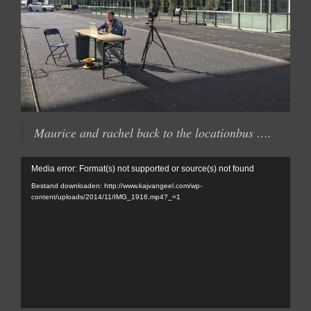
Maurice and rachel back to the locationbus ….
Videospeler
Media error: Format(s) not supported or source(s) not found
Bestand downloaden: http://www.kajvangeel.com/wp-
content/uploads/2014/11/IMG_1916.mp4?_=1