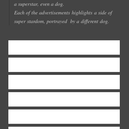
a
superstar
,
even
a dog.
Each of
the advertisements
highlights
a
side of
super
stardom
, portrayed
by a
different
dog.