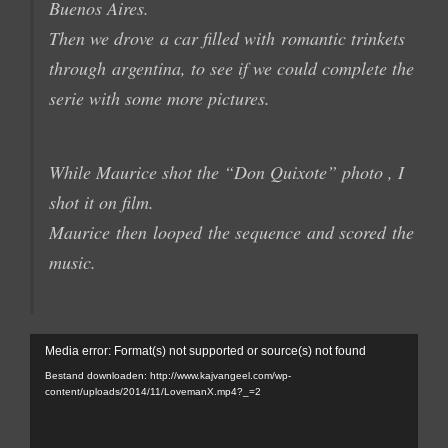
Buenos Aires
.
Then we
drove
a car filled with
romantic trinkets
through
argentina,
to see if we could complete the
serie with some more pictures.
W
hile
Maurice shot
the
“Don
Quixote
”
photo
, I
shot
it
on film.
Maurice
then
looped
the sequence
and scored
the
music
.
Videospeler
Media error: Format(s) not supported or source(s) not found
Bestand downloaden: http://www.kajvangeel.com/wp-
content/uploads/2014/11/LovemanX.mp4?_=2