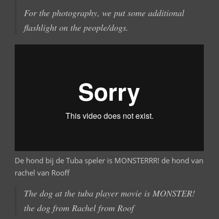
For the photography, we
put some additional
flashlight on
the
people
/
dogs
.
De hond bij de Tuba speler is MONSTERRR! de hond van
rachel van Rooff
T
he
dog at the
tuba
player
movie is
MONSTER!
the dog from
Rachel
from
Roof