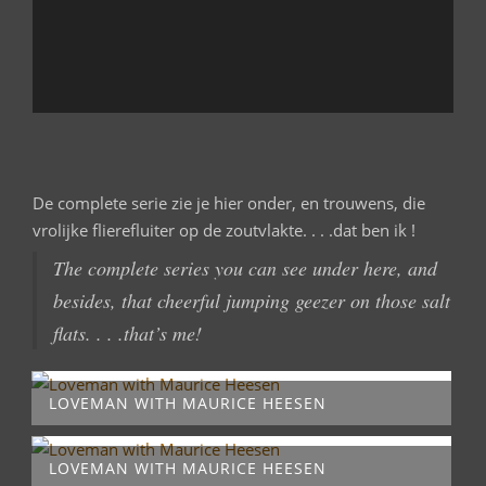
De complete serie zie je hier onder, en trouwens, die
vrolijke flierefluiter op de zoutvlakte. . . .dat ben ik !
The complete
series
you can see
under
here
,
and
besides,
that
cheerful jumping geezer
on those
salt
flats.
.
.
.that’s
me!
LOVEMAN WITH MAURICE HEESEN
LOVEMAN WITH MAURICE HEESEN